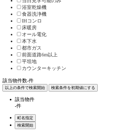
当日見学可能のみ
浴室乾燥機
食器洗浄機
IHコンロ
床暖房
オール電化
本下水
都市ガス
前面道路6m以上
平坦地
カウンターキッチン
該当物件数
-
件
該当物件
-
件
Home