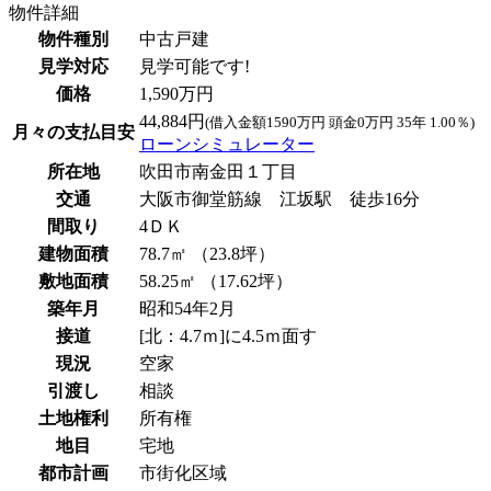
物件詳細
物件種別
中古戸建
見学対応
見学可能です!
価格
1,590万円
44,884円
(借入金額1590万円 頭金0万円 35年 1.00％)
月々の支払目安
ローンシミュレーター
所在地
吹田市南金田１丁目
交通
大阪市御堂筋線 江坂駅 徒歩16分
間取り
4ＤＫ
建物面積
78.7㎡ （23.8坪）
敷地面積
58.25㎡ （17.62坪）
築年月
昭和54年2月
接道
[北：4.7ｍ]に4.5ｍ面す
現況
空家
引渡し
相談
土地権利
所有権
地目
宅地
都市計画
市街化区域