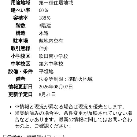
用途地域
第一種住居地域
建ぺい率
60％
容積率
188％
階数
3階建
構造
木造
駐車場
敷地内空有
取引態様
仲介
小学校区
吹田南小学校
中学校区
第六中学校
設備・条件
平坦地
備考
法令等制限：準防火地域
情報更新日
2026年08月07日
更新予定日
8月21日
※情報と現況が異なる場合は現況を優先とします。
※契約済みの場合や、条件変更が反映されていない場
合などがあります。最新の情報に関してはお問い合わ
せの上、ご確認ください。