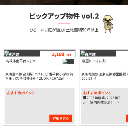
ピックアップ物件 vol.2
ひろーいお庭が魅力！土地面積50坪以上
3,180
中古戸建
中古戸建
万円
高槻市南平台５丁目
寝屋川市末広町
東海道本線 高槻駅 バス10分 南平台小学校前
京阪電気鉄道京阪線香里園駅 / 4
下車 バス停 徒歩3分 / 2ＬＤＫ / 167.2㎡
206.59㎡
おすすめポイント
おすすめポイント
■2006年建築、2026年7
月 室内外改装済！ …
詳細を見る