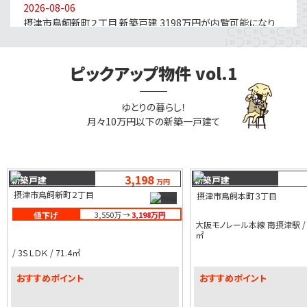
2026-08-06
摂津市鳥飼新町２丁目 新築戸建 3198万円が内覧可能になり
ました。
2026-08-06
ピックアップ物件 vol.1
高槻市大塚町２丁目 新築戸建 3698万円が内覧可能になりまし
た。
2026-08-06
ゆとりの暮らし！
高槻市下田部町２丁目 新築戸建 3898万円が内覧可能になり
月々10万円以下の新築一戸建て
ました。
2026-08-06
豊中市西泉丘２丁目 ハイロイヤル緑地公園パート２ Ａ棟
2180万円が内覧可能になりました。
3,198
新築戸建
新築戸建
万円
2026-08-06
摂津市鳥飼新町２丁目
摂津市鳥飼本町３丁目
摂津市鳥飼西２丁目 新築戸建 3198万円が内覧可能になりまし
値下げ
3,550万
→
3,198万円
た。
大阪モノレール本線 南摂津駅 / 4Ｌ
㎡
2026-08-06
/ 3ＳＬＤＫ / 71.4㎡
豊中市上野東１丁目 新築戸建 5798万円が内覧可能になりまし
た。
おすすめポイント
おすすめポイント
2026-08-06
高槻市西冠１丁目 新築戸建 4198万円が内覧可能になりまし