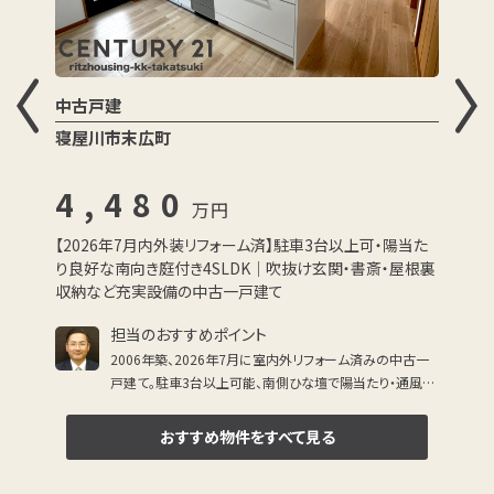
中古戸建
寝屋川市末広町
4,480
万円
【2026年7月内外装リフォーム済】駐車3台以上可・陽当た
り良好な南向き庭付き4SLDK｜吹抜け玄関・書斎・屋根裏
収納など充実設備の中古一戸建て
担当のおすすめポイント
2006年築、2026年7月に室内外リフォーム済みの中古一
戸建て。駐車3台以上可能、南側ひな壇で陽当たり・通風良
好。人工芝の南庭やウッドデッキ、吹抜け玄関、1620サイズ
浴室、書斎スペース、屋根裏収納など、暮らしやすさを追求
おすすめ物件
をすべて見る
した充実設備が魅力です。