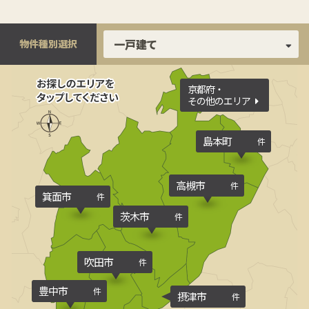
物件種別選択
京都府・
その他のエリア
島本町
件
高槻市
件
箕面市
件
茨木市
件
吹田市
件
豊中市
件
摂津市
件