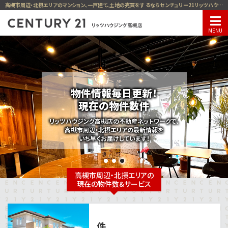
高槻市周辺・北摂エリアのマンション、一戸建て、土地の売買をす るならセンチュリー21リッツハウジング高槻店
物件情報毎日更新！
現在の物件数
件
リッツハウジング高槻店の不動産ネットワークで、
高槻市周辺・北摂エリアの最新情報を
いち早くお届けしています！
1
2
3
高槻市周辺・北摂エリアの
現在の物件数&サービス
件