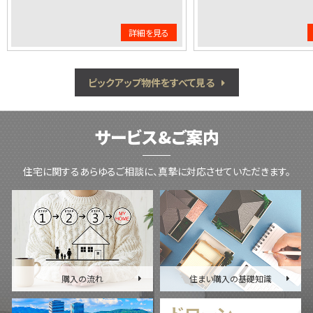
た。
2026-08-06
詳細を見る
吹田市青葉丘北 青葉丘マンション 1978万円が内覧可能になり
ました。
2026-08-06
ピックアップ物件をすべて見る
高槻市土室町 城第一マンション 578万円が内覧可能になりまし
た。
2026-08-05
サービス&ご案内
豊中市西緑丘３丁目 豊中緑ヶ丘サンハイツＤ棟 1180万円が内
覧可能になりました。
2026-08-05
住宅に関するあらゆるご相談に、真摯に対応させていただきます。
吹田市千里山西４丁目 千里山ロイヤルマンションＥ棟 5098万
円が内覧可能になりました。
2026-08-04
茨木市東太田１丁目 ローレルハイツ茨木総持寺２号棟 1688万
円が内覧可能になりました。
2026-08-04
購入の流れ
住まい購入の基礎知識
茨木市城の前町 茨木ＩＣＯ ＣＩＴＹ Ｗｅｓｔ Ｃｏｕｒｔ 4980
万円が内覧可能になりました。