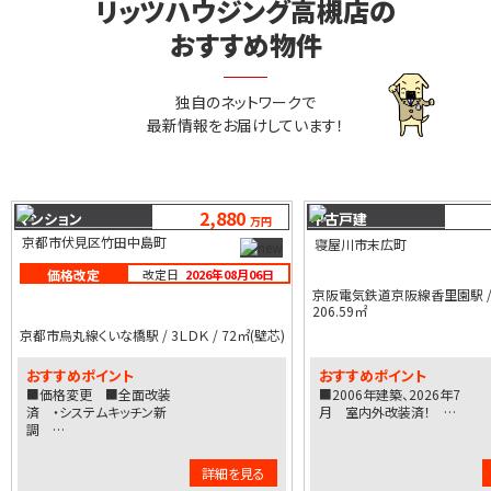
リッツハウジング高槻店の
おすすめ物件
独自のネットワークで
最新情報をお届けしています！
2,880
マンション
中古戸建
万円
京都市伏見区竹田中島町
寝屋川市末広町
価格改定
改定日
2026年08月06日
京阪電気鉄道京阪線香里園駅 / 4
206.59㎡
京都市烏丸線くいな橋駅 / 3ＬＤＫ / 72㎡(壁芯)
おすすめポイント
おすすめポイント
■価格変更 ■全面改装
■2006年建築、2026年7
済 ・システムキッチン新
月 室内外改装済！ …
調 …
詳細を見る