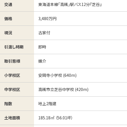
東海道本線「高槻」駅バス12分『芝谷』
交通
3,480万円
価格
古家付
現況
即時
引渡し時期
媒介
取引態様
安岡寺小学校 (640m)
小学校区
高槻市立芝谷中学校 (420m)
中学校区
地上2階建
階数
185.18㎡ （56.01坪）
土地面積