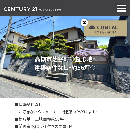
高槻市芝谷町
◇整形地・
建築条件なし・約56坪◇
■建築条件なし
お好きなハウスメーカーで建築いただけます！
■整形地 土地面積約56坪
■前面道路は歩道付きの幅員9Ｍ