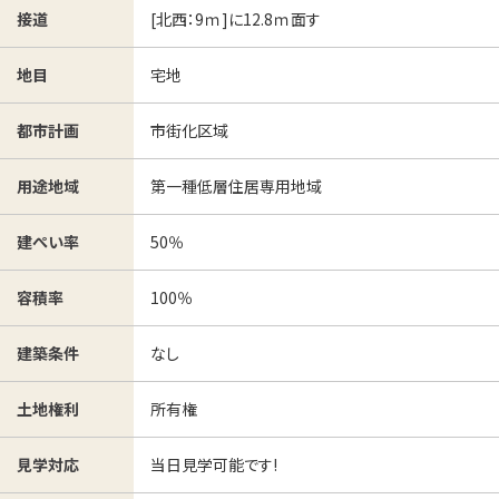
[北西：9ｍ]に12.8ｍ面す
接道
宅地
地目
市街化区域
都市計画
第一種低層住居専用地域
用途地域
50％
建ぺい率
100％
容積率
なし
建築条件
所有権
土地権利
当日見学可能です!
見学対応