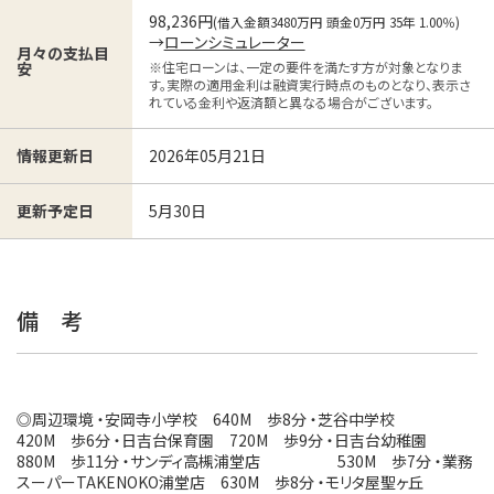
98,236円
(借入金額3480万円 頭金0万円 35年 1.00％)
→
ローンシミュレーター
月々の支払目
※住宅ローンは、一定の要件を満たす方が対象となりま
安
す。実際の適用金利は融資実行時点のものとなり、表示さ
れている金利や返済額と異なる場合がございます。
2026年05月21日
情報更新日
5月30日
更新予定日
備 考
◎周辺環境 ・安岡寺小学校 640M 歩8分 ・芝谷中学校
420M 歩6分 ・日吉台保育園 720M 歩9分 ・日吉台幼稚園
880M 歩11分 ・サンディ高槻浦堂店 530M 歩7分 ・業務
スーパーTAKENOKO浦堂店 630M 歩8分 ・モリタ屋聖ヶ丘