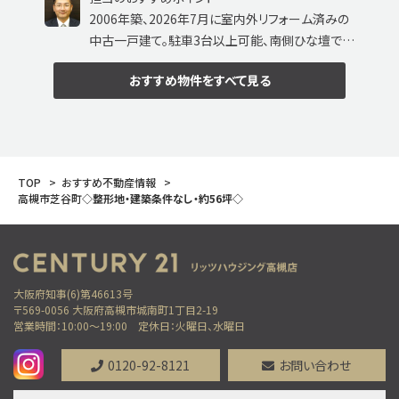
2006年築、2026年7月に室内外リフォーム済みの
中古一戸建て。駐車3台以上可能、南側ひな壇で陽
当たり・通風良好。人工芝の南庭やウッドデッキ、吹
おすすめ物件
をすべて見る
抜け玄関、1620サイズ浴室、書斎スペース、屋根
裏収納など、暮らしやすさを追求した充実設備が
魅力です。
TOP
おすすめ不動産情報
高槻市芝谷町
◇整形地・建築条件なし・約56坪◇
大阪府知事(6)第46613号
〒569-0056 大阪府高槻市城南町1丁目2-19
営業時間：10:00～19:00
定休日：火曜日、水曜日
0120-92-8121
お問い合わせ