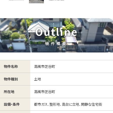
Outline
物件概要
高槻市芝谷町
物件名称
土地
物件種別
高槻市芝谷町
所在地
都市ガス．整形地．高台に立地．閑静な住宅街
設備・条件