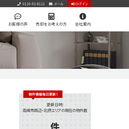
0120-92-8121
メール
ログイン
お客様の声
売却をお考えの方
会社案内
アクセス
お問い合わせ
個人情報保護方針
件見学会
検索
学区マップで探す
アップ物件特集 vol.1
ン
今すぐ見られる土地
更新日時:
高槻市周辺・北摂エリアの現在の物件数
件