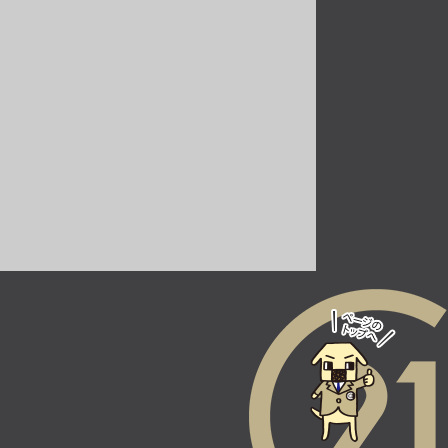
南摂津駅
バ15分
・
歩29分
第10位
3,498万円
163.97㎡
東海道本線 高槻駅 バス
15分 日吉台西下車 バス
停 徒歩3分