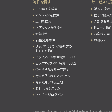
物件を探す
サービス・ご
一戸建てを検索
購入の流れ
マンションを検索
住まい購入
土地を検索
売却をお考
学区マップから探す
ドローン物
新着物件
お客様の声
価格変更物件
お知らせ
リッツハウジング高槻店の
おすすめ物件
ピックアップ物件特集 vol.1
ピックアップ物件特集 vol.2
今すぐ見られる一戸建て
今すぐ見られるマンション
今すぐ見られる土地
無料会員システム
マイページログイン
Copyright © リッツハウジング株式会社 高槻店 All rights rese