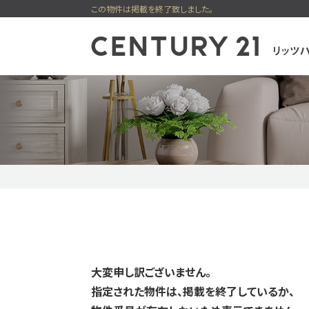
この物件は掲載を終了致しました。
センチュリー21
一戸建
購入
新着物件
ピックアップ物件
無料会員シス
大変申し訳ございません。
指定された物件は、掲載を終了しているか、