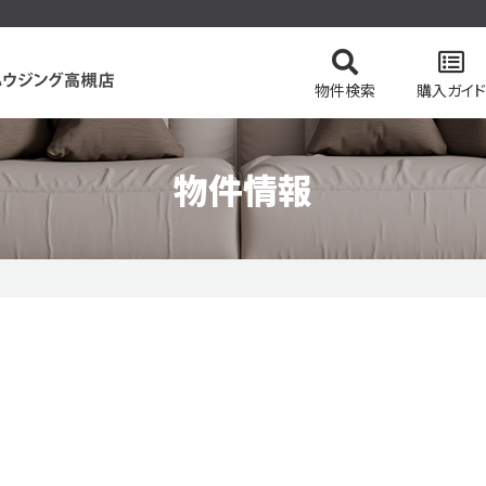
物件検索
購入ガイド
物件情報
てを検索
の流れ
スタッフ紹介
住まい購入の基礎知識
マンションを検索
会社概要
ドローン物
土地を
価格変更物件
リッツハウジング高槻店のおすすめ物件
ピック
特集 vol.2
今すぐ見られる一戸建て
今すぐ見られるマンショ
テム
会員ページログイン