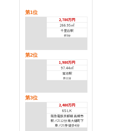
第1位
2,780万円
266.95㎡
千里丘駅
歩5分
第2位
1,980万円
97.44㎡
蛍池駅
歩11分
第3位
2,480万円
6ＳＬＫ
阪急電鉄京都線 高槻市
駅 バス12分 南大樋町下
車 バス停 徒歩4分