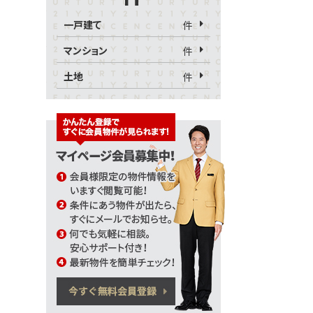
一戸建て
件
マンション
件
土地
件