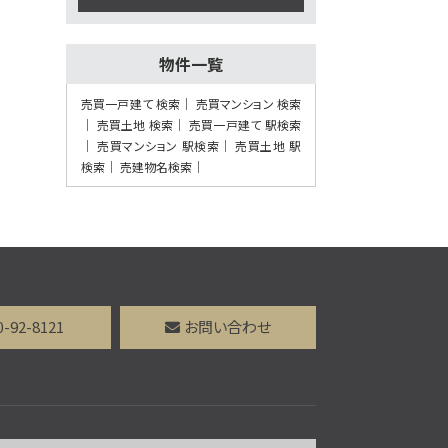
18分 吹田第二中学校前
下車 バス停 徒歩3分
施工：真柄建設(株)
物件一覧
第7位
売買一戸建て 検索
売買マンション 検索
3,188万円
売買土地 検索
売買一戸建て 駅検索
4ＬＤＫ
売買マンション 駅検索
売買土地 駅
茨木駅
検索
売建物名検索
歩36分
第8位
3,480万円
4ＬＤＫ
阪急電鉄京都線 高槻市
駅 バス12分 芝生住宅東
0-92-8121
お問い合わせ
口下車 バス停 徒歩3分
第9位
3,298万円
4ＬＤＫ