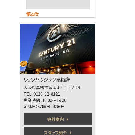
第4位
5,480万円
3ＬＤＫ
東海道本線 京都駅 バス8
分 二中前下車 バス停 徒
歩5分
第5位
2,380万円
3ＬＤＫ
リッツハウジング高槻店
東海道本線 摂津富田駅
大阪府高槻市城南町1丁目2-19
バス27分 今城塚古墳前下
車 バス停 徒歩1分
TEL：0120-92-8121
営業時間：10:00～19:00
定休日：火曜日、水曜日
第6位
会社案内
3,998万円
4ＬＤＫ
東海道本線 吹田駅 バス
スタッフ紹介