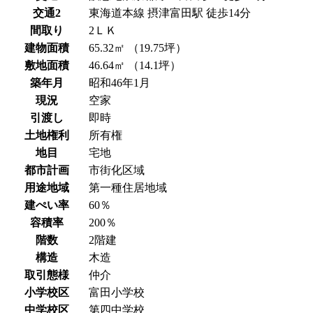
交通2
東海道本線 摂津富田駅 徒歩14分
間取り
2ＬＫ
建物面積
65.32㎡ （19.75坪）
敷地面積
46.64㎡ （14.1坪）
築年月
昭和46年1月
現況
空家
引渡し
即時
土地権利
所有権
地目
宅地
都市計画
市街化区域
用途地域
第一種住居地域
建ぺい率
60％
容積率
200％
階数
2階建
構造
木造
取引態様
仲介
小学校区
富田小学校
中学校区
第四中学校