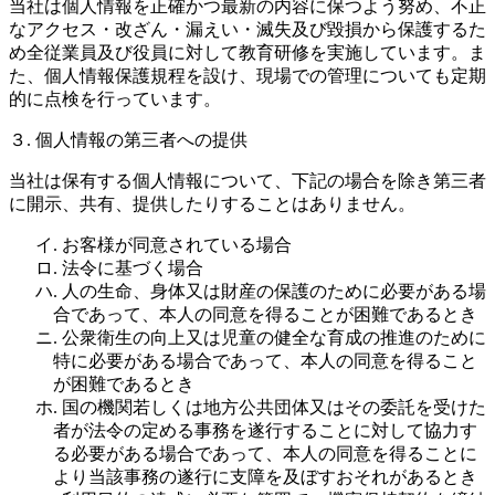
当社は個人情報を正確かつ最新の内容に保つよう努め、不正
なアクセス・改ざん・漏えい・滅失及び毀損から保護するた
め全従業員及び役員に対して教育研修を実施しています。ま
た、個人情報保護規程を設け、現場での管理についても定期
的に点検を行っています。
３. 個人情報の第三者への提供
当社は保有する個人情報について、下記の場合を除き第三者
に開示、共有、提供したりすることはありません。
イ. お客様が同意されている場合
ロ. 法令に基づく場合
ハ. 人の生命、身体又は財産の保護のために必要がある場
合であって、本人の同意を得ることが困難であるとき
ニ. 公衆衛生の向上又は児童の健全な育成の推進のために
特に必要がある場合であって、本人の同意を得ること
が困難であるとき
ホ. 国の機関若しくは地方公共団体又はその委託を受けた
者が法令の定める事務を遂行することに対して協力す
る必要がある場合であって、本人の同意を得ることに
より当該事務の遂行に支障を及ぼすおそれがあるとき