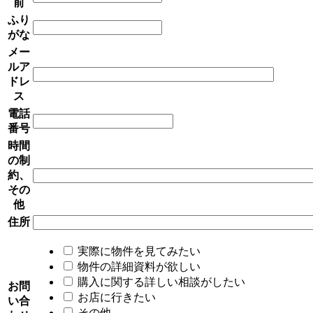
前
ふり
がな
メー
ルア
ドレ
ス
電話
番号
時間
の制
約、
その
他
住所
実際に物件を見てみたい
物件の詳細資料が欲しい
購入に関する詳しい相談がしたい
お問
お店に行きたい
い合
その他