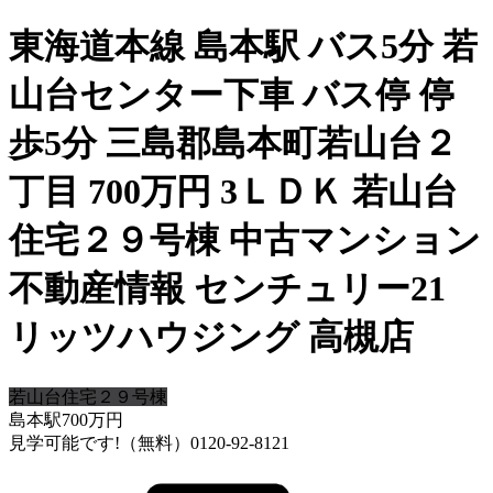
東海道本線 島本駅 バス5分 若
山台センター下車 バス停 停
歩5分 三島郡島本町若山台２
丁目 700万円 3ＬＤＫ 若山台
住宅２９号棟 中古マンション
不動産情報 センチュリー21
リッツハウジング 高槻店
若山台住宅２９号棟
島本駅
700
万円
見学可能です!（無料）0120-92-8121