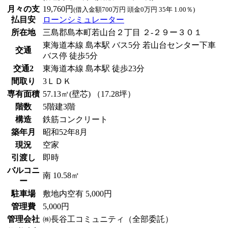
月々の支
19,760円
(借入金額700万円 頭金0万円 35年 1.00％)
払目安
ローンシミュレーター
所在地
三島郡島本町若山台２丁目 ２-２９ー３０１
東海道本線 島本駅 バス5分 若山台センター下車
交通
バス停 徒歩5分
交通2
東海道本線 島本駅 徒歩23分
間取り
3ＬＤＫ
専有面積
57.13㎡(壁芯) （17.28坪）
階数
5階建3階
構造
鉄筋コンクリート
築年月
昭和52年8月
現況
空家
引渡し
即時
バルコニ
南 10.58㎡
ー
駐車場
敷地内空有 5,000円
管理費
5,000円
管理会社
㈱長谷工コミュニティ（全部委託）