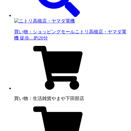
買い物：ショッピングモール
ニトリ高槻店・ヤマダ電
機 徒歩…約20分
買い物：生活雑貨
やまや下田部店