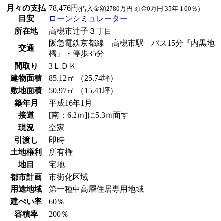
月々の支払
78,476円
(借入金額2780万円 頭金0万円 35年 1.00％)
目安
ローンシミュレーター
所在地
高槻市辻子３丁目
阪急電鉄京都線 高槻市駅 バス15分『内黒地
交通
橋』・停歩35分
間取り
3ＬＤＫ
建物面積
85.12㎡ （25.74坪）
敷地面積
50.97㎡ （15.41坪）
築年月
平成16年1月
接道
[南：6.2ｍ]に5.3ｍ面す
現況
空家
引渡し
即時
土地権利
所有権
地目
宅地
都市計画
市街化区域
用途地域
第一種中高層住居専用地域
建ぺい率
60％
容積率
200％