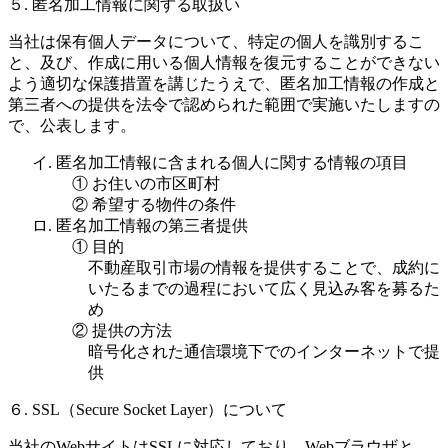
５. 匿名加工情報に関する取扱い
当社は保有個人データについて、特定の個人を識別するこ
と、及び、作成に用いる個人情報を復元することができない
よう適切な保護措置を講じたうえで、匿名加工情報の作成と
第三者への提供を法令で認められた範囲で実施いたしますの
で、公表します。
イ. 匿名加工情報に含まれる個人に関する情報の項目
① お住いの市区町村
② 希望する物件の条件
ロ. 匿名加工情報の第三者提供
① 目的
不動産取引市場の情報を提供することで、成約に
いたるまでの過程において広く見込み客を募るた
め
② 提供の方法
暗号化された通信環境下でのインターネットで提
供
６. SSL（Secure Socket Layer）について
当社のWebサイトはSSLに対応しており、Webブラウザと