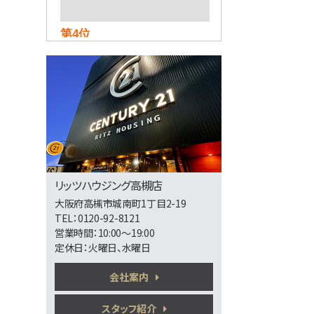
第4位
2,380万円
3ＬＤＫ
東海道本線 摂津富田駅
バス27分 今城塚古墳前下
車 バス停 徒歩1分
第5位
3,998万円
4ＬＤＫ
リッツハウジング高槻店
東海道本線 吹田駅 バス
大阪府高槻市城南町1丁目2-19
18分 吹田第二中学校前
下車 バス停 徒歩3分
TEL：0120-92-8121
施工：真柄建設(株)
営業時間：10:00～19:00
定休日：火曜日、水曜日
第6位
会社案内
3,480万円
4ＬＤＫ
阪急電鉄京都線 高槻市
スタッフ紹介