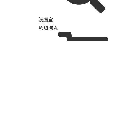
洗面室
周辺環境
買
ジャパン豊中曽根店まで徒歩約2分（約120ｍ
学