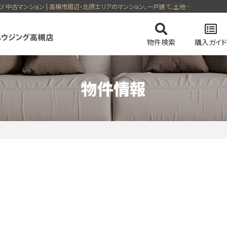
不動産情報 06/01日更新 豊中市曽根南町３丁目 曽根南ハイツ 中古マンション | 高槻市周辺・北摂エリアのマンション、一戸建て、土地の売買をす るならセンチュリー21リッツハウジング高槻店
物件検索
購入ガイド
物件情報
てを検索
の流れ
スタッフ紹介
住まい購入の基礎知識
マンションを検索
会社概要
ドローン物
土地を
価格変更物件
リッツハウジング高槻店のおすすめ物件
ピック
特集 vol.2
今すぐ見られる一戸建て
今すぐ見られるマンショ
テム
会員ページログイン