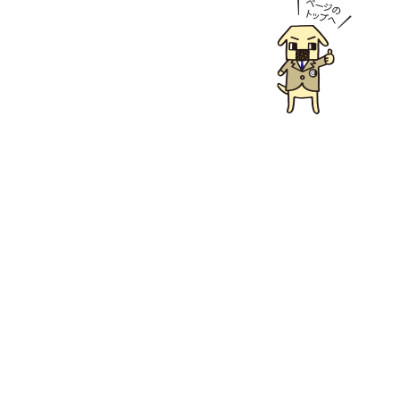
東海道本線 高槻駅 バス
15分 日吉台西下車 バス
停 徒歩3分
第10位
2,480万円
6ＳＬＫ
阪急電鉄京都線 高槻市
駅 バス12分 南大樋町下
車 バス停 徒歩4分