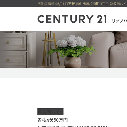
センチュリー21
一戸建
購入
新着物件
ピックアップ物件
無料会員シス
曽根南ハイツ
曽根駅
650
万円