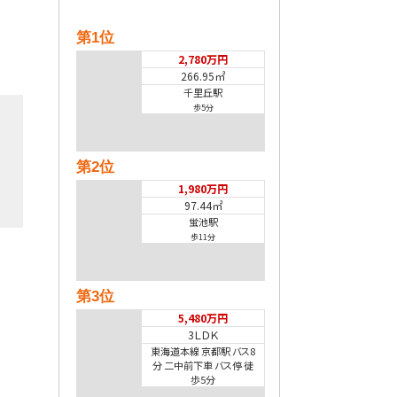
第1位
2,780万円
266.95㎡
千里丘駅
歩5分
第2位
1,980万円
97.44㎡
蛍池駅
歩11分
第3位
5,480万円
3ＬＤＫ
東海道本線 京都駅 バス8
分 二中前下車 バス停 徒
歩5分