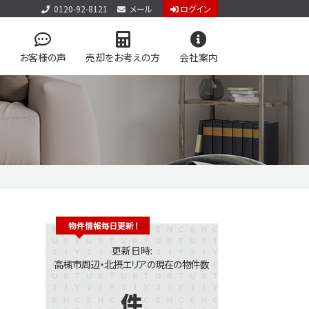
0120-92-8121
メール
ログイン
お客様の声
売却をお考えの方
会社案内
アクセス
お問い合わせ
個人情報保護方針
件見学会
検索
学区マップで探す
アップ物件特集 vol.1
ン
今すぐ見られる土地
更新日時:
高槻市周辺・北摂エリアの現在の物件数
件