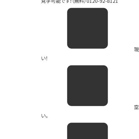
見学可能です!（無料）0120-92-8121
現
い！
空
い。