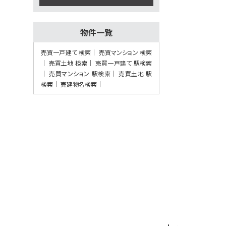
駅 バス12分 芝生住宅東
口下車 バス停 徒歩3分
物件一覧
第7位
売買一戸建て 検索
売買マンション 検索
3,049万円
売買土地 検索
売買一戸建て 駅検索
3ＬＤＫ
売買マンション 駅検索
売買土地 駅
北大阪急行南北線 千里
中央 徒歩19分
検索
売建物名検索
第8位
2,480万円
134.52㎡
東海道本線 高槻駅 バス
21分 安岡寺東下車 バス
停 徒歩4分
第9位
3,498万円
163.97㎡