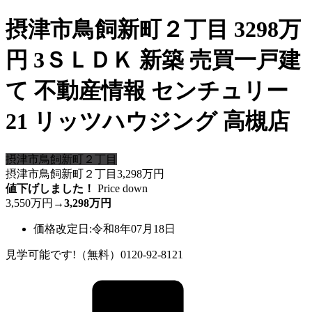
摂津市鳥飼新町２丁目 3298万
円 3ＳＬＤＫ 新築 売買一戸建
て 不動産情報 センチュリー
21 リッツハウジング 高槻店
摂津市鳥飼新町２丁目
摂津市鳥飼新町２丁目
3,298
万円
値下げしました！
Price down
3,550万円
→
3,298万円
価格改定日:令和8年07月18日
見学可能です!（無料）0120-92-8121