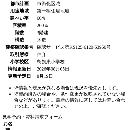
都市計画
市街化区域
用途地域
第一種住居地域
建ぺい率
60％
容積率
200％
階数
3階建
構造
木造
建築確認番号
確認サービス第KS125-6120-53950号
取引態様
仲介
小学校区
鳥飼東小学校
情報更新日
2026年08月05日
更新予定日
8月19日
※情報と現況が異なる場合は現況を優先とします。
※契約済みの場合や、条件変更が反映されていない場
合などがあります。最新の情報に関してはお問い合わ
せの上、ご確認ください。
見学予約・資料請求フォーム
お名
前