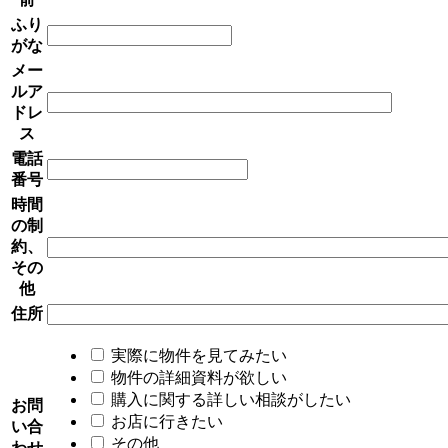
ふり
がな
メー
ルア
ドレ
ス
電話
番号
時間
の制
約、
その
他
住所
実際に物件を見てみたい
物件の詳細資料が欲しい
購入に関する詳しい相談がしたい
お問
お店に行きたい
い合
その他
わせ