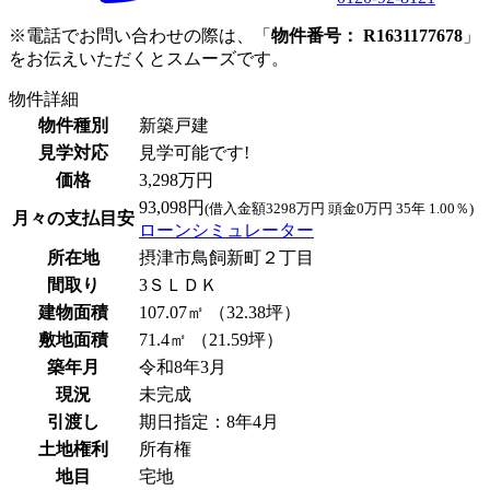
※電話でお問い合わせの際は、「
物件番号： R1631177678
」
をお伝えいただくとスムーズです。
物件詳細
物件種別
新築戸建
見学対応
見学可能です!
価格
3,298万円
93,098円
(借入金額3298万円 頭金0万円 35年 1.00％)
月々の支払目安
ローンシミュレーター
所在地
摂津市鳥飼新町２丁目
間取り
3ＳＬＤＫ
建物面積
107.07㎡ （32.38坪）
敷地面積
71.4㎡ （21.59坪）
築年月
令和8年3月
現況
未完成
引渡し
期日指定：8年4月
土地権利
所有権
地目
宅地