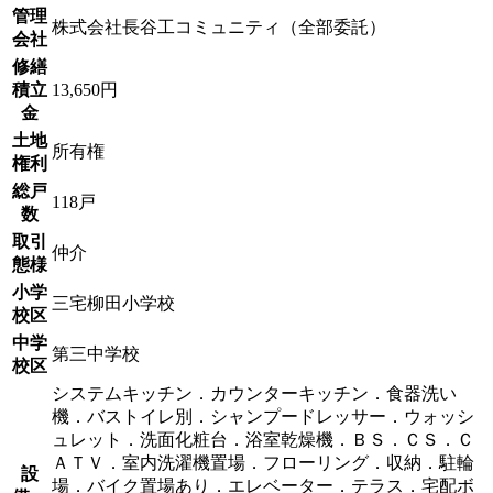
管理
株式会社長谷工コミュニティ（全部委託）
会社
修繕
積立
13,650円
金
土地
所有権
権利
総戸
118戸
数
取引
仲介
態様
小学
三宅柳田小学校
校区
中学
第三中学校
校区
システムキッチン．カウンターキッチン．食器洗い
機．バストイレ別．シャンプードレッサー．ウォッシ
ュレット．洗面化粧台．浴室乾燥機．ＢＳ．ＣＳ．Ｃ
ＡＴＶ．室内洗濯機置場．フローリング．収納．駐輪
設
場．バイク置場あり．エレベーター．テラス．宅配ボ