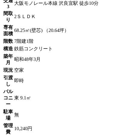
交通
大阪モノレール本線 沢良宜駅 徒歩10分
3
間取
2ＳＬＤＫ
り
専有
68.25㎡(壁芯) （20.64坪）
面積
階数
7階建1階
構造
鉄筋コンクリート
築年
昭和48年3月
月
現況
空家
引渡
即時
し
バル
コニ
東 9.1㎡
ー
駐車
無
場
管理
10,240円
費