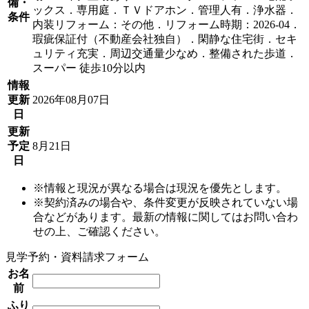
備・
ックス．専用庭．ＴＶドアホン．管理人有．浄水器．
条件
内装リフォーム：その他．リフォーム時期：2026-04．
瑕疵保証付（不動産会社独自）．閑静な住宅街．セキ
ュリティ充実．周辺交通量少なめ．整備された歩道．
スーパー 徒歩10分以内
情報
更新
2026年08月07日
日
更新
予定
8月21日
日
※情報と現況が異なる場合は現況を優先とします。
※契約済みの場合や、条件変更が反映されていない場
合などがあります。最新の情報に関してはお問い合わ
せの上、ご確認ください。
見学予約・資料請求フォーム
お名
前
ふり