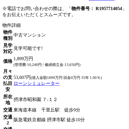
※電話でお問い合わせの際は、「
物件番号： R1957714054
」
をお伝えいただくとスムーズです。
物件詳細
物件
中古マンション
種別
見学
見学可能です!
対応
1,899万円
価格
(管理費:10,240円 / 修繕積立金:13,650円)
月々
の支
53,607円
(借入金額1899万円 頭金0万円 35年 1.00％)
払目
ローンシミュレーター
安
所在
摂津市昭和園 ７-１２
地
交通
東海道本線 千里丘駅 徒歩9分
交通
阪急電鉄京都線 摂津市駅 徒歩10分
2