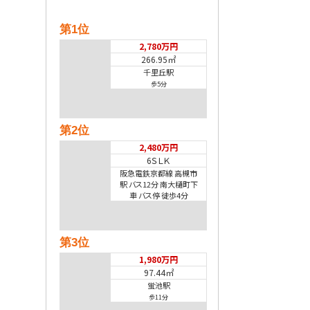
第1位
2,780万円
266.95㎡
千里丘駅
歩5分
第2位
2,480万円
6ＳＬＫ
阪急電鉄京都線 高槻市
駅 バス12分 南大樋町下
車 バス停 徒歩4分
第3位
1,980万円
97.44㎡
蛍池駅
歩11分