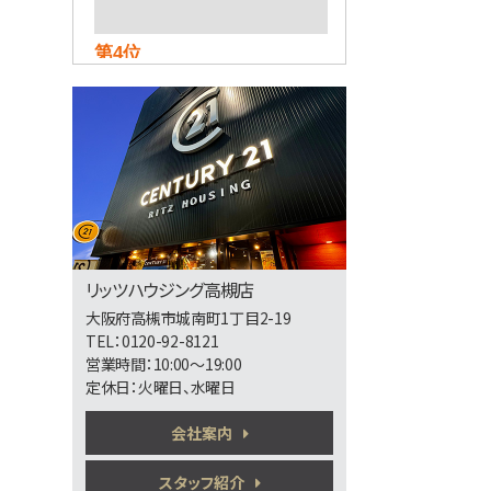
第4位
5,480万円
3ＬＤＫ
東海道本線 京都駅 バス8
分 二中前下車 バス停 徒
歩5分
第5位
2,380万円
3ＬＤＫ
リッツハウジング高槻店
東海道本線 摂津富田駅
大阪府高槻市城南町1丁目2-19
バス27分 今城塚古墳前下
車 バス停 徒歩1分
TEL：0120-92-8121
営業時間：10:00～19:00
定休日：火曜日、水曜日
第6位
会社案内
3,998万円
4ＬＤＫ
東海道本線 吹田駅 バス
スタッフ紹介