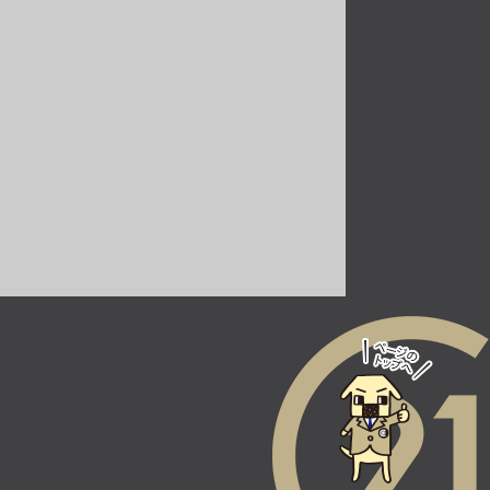
南摂津駅
バ15分
・
歩29分
第10位
2,780万円
2ＳＬＤＫ
神崎川駅
歩15分
施工：三井建設株式会社