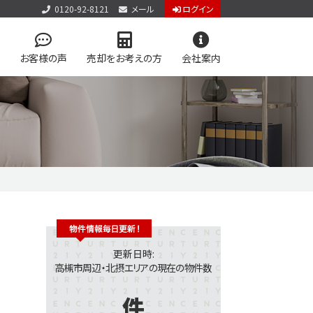
0120-92-8121
メール
ログイン
お客様の声
売却をお考えの方
会社案内
アクセス
お問い合わせ
個人情報保護方針
件見学会
検索
学区マップで探す
アップ物件特集 vol.1
ン
今すぐ見られる土地
更新日時:
高槻市周辺・北摂エリアの現在の物件数
件