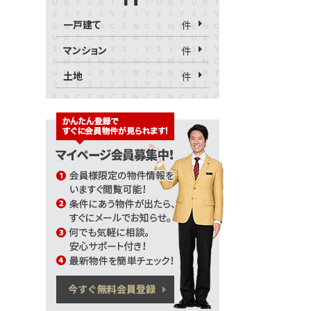
一戸建て
件
マンション
件
土地
件