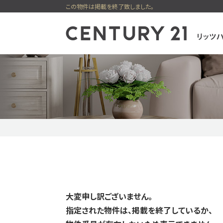
この物件は掲載を終了致しました。
センチュリー21
一戸建
購入
新着物件
ピックアップ物件
無料会員シス
大変申し訳ございません。
指定された物件は、掲載を終了しているか、