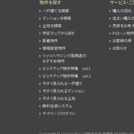
物件を探す
サービス・ご
一戸建てを検索
購入の流れ
マンションを検索
住まい購入
土地を検索
売却をお考
学区マップから探す
ドローン物
新着物件
お客様の声
価格変更物件
お知らせ
リッツハウジング高槻店の
おすすめ物件
ピックアップ物件特集 vol.1
ピックアップ物件特集 vol.2
今すぐ見られる一戸建て
今すぐ見られるマンション
今すぐ見られる土地
無料会員システム
マイページログイン
Copyright © リッツハウジング株式会社 高槻店 All rights rese