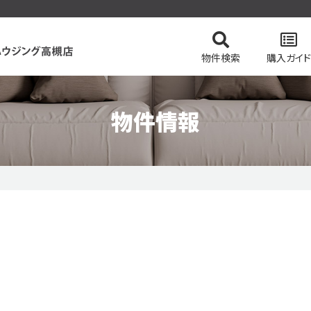
物件検索
購入ガイド
物件情報
てを検索
の流れ
スタッフ紹介
住まい購入の基礎知識
マンションを検索
会社概要
ドローン物
土地を
価格変更物件
リッツハウジング高槻店のおすすめ物件
ピック
特集 vol.2
今すぐ見られる一戸建て
今すぐ見られるマンショ
テム
会員ページログイン