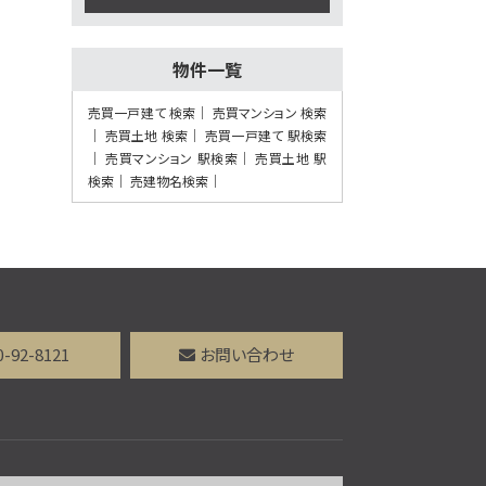
18分 吹田第二中学校前
下車 バス停 徒歩3分
施工：真柄建設(株)
物件一覧
第7位
売買一戸建て 検索
売買マンション 検索
3,188万円
売買土地 検索
売買一戸建て 駅検索
4ＬＤＫ
売買マンション 駅検索
売買土地 駅
茨木駅
検索
売建物名検索
歩36分
第8位
3,480万円
4ＬＤＫ
阪急電鉄京都線 高槻市
駅 バス12分 芝生住宅東
0-92-8121
お問い合わせ
口下車 バス停 徒歩3分
第9位
3,298万円
4ＬＤＫ