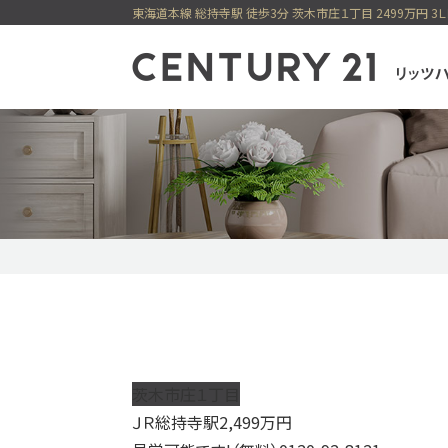
センチュリー21
一戸建
購入
新着物件
ピックアップ物件
無料会員シス
茨木市庄１丁目
ＪＲ総持寺駅
2,499
万円