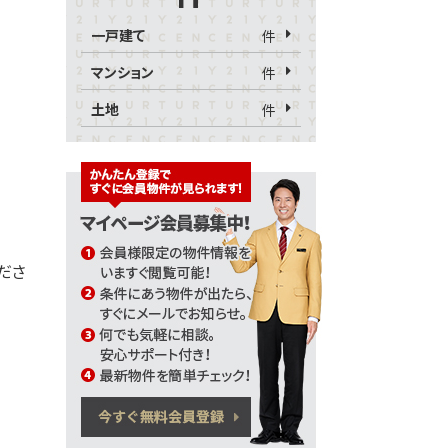
一戸建て
件
マンション
件
土地
件
くださ