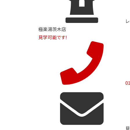
レ
極楽湯茨木店
見学可能です!
0
見