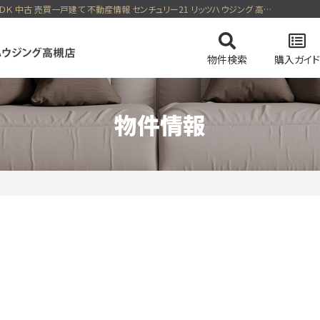
東海道本線 総持寺駅 徒歩3分 茨木市庄１丁目 2499万円 3ＬＤＫ 中古 売買一戸建て 不動産情報 センチュリー21 リッツハウジング 高槻店
物件検索
購入ガイド
物件情報
てを検索
の流れ
スタッフ紹介
住まい購入の基礎知識
マンションを検索
会社概要
ドローン物
土地を
価格変更物件
リッツハウジング高槻店のおすすめ物件
ピック
特集 vol.2
今すぐ見られる一戸建て
今すぐ見られるマンショ
テム
会員ページログイン