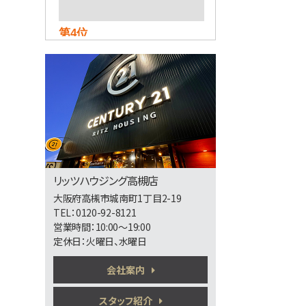
第4位
3,188万円
4ＬＤＫ
茨木駅
歩36分
第5位
3,298万円
4ＬＤＫ
南摂津駅
リッツハウジング高槻店
バ15分
・
歩29分
大阪府高槻市城南町1丁目2-19
TEL：0120-92-8121
営業時間：10:00～19:00
第6位
定休日：火曜日、水曜日
5,480万円
3ＬＤＫ
会社案内
東海道本線 京都駅 バス8
分 二中前下車 バス停 徒
歩5分
スタッフ紹介