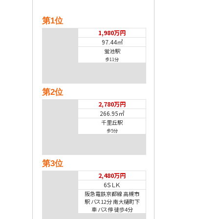
第1位
1,980万円
97.44㎡
蛍池駅
歩11分
第2位
2,780万円
266.95㎡
千里丘駅
歩5分
第3位
2,480万円
6ＳＬＫ
阪急電鉄京都線 高槻市
駅 バス12分 南大樋町下
車 バス停 徒歩4分