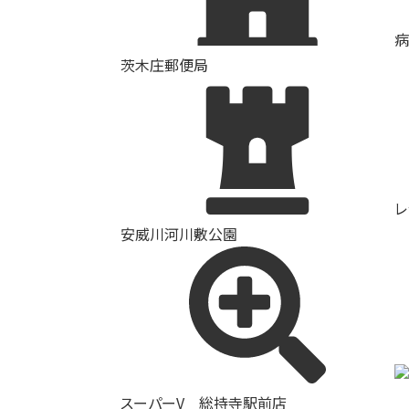
病
茨木庄郵便局
レ
安威川河川敷公園
スーパーV 総持寺駅前店