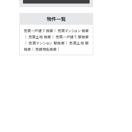
第7位
物件一覧
2,380万円
3ＬＤＫ
売買一戸建て 検索
売買マンション 検索
東海道本線 摂津富田駅
売買土地 検索
売買一戸建て 駅検索
バス27分 今城塚古墳前下
売買マンション 駅検索
売買土地 駅
車 バス停 徒歩1分
検索
売建物名検索
第8位
3,998万円
4ＬＤＫ
東海道本線 吹田駅 バス
18分 吹田第二中学校前
下車 バス停 徒歩3分
施工：真柄建設(株)
第9位
3,180万円
4ＬＤＫ
阪急電鉄千里線 南千里