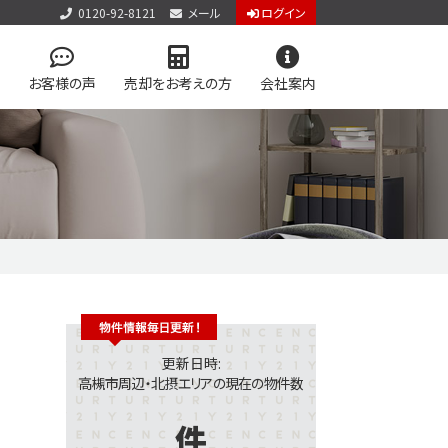
0120-92-8121
メール
ログイン
お客様の声
売却をお考えの方
会社案内
アクセス
お問い合わせ
個人情報保護方針
件見学会
検索
学区マップで探す
アップ物件特集 vol.1
ン
今すぐ見られる土地
更新日時:
高槻市周辺・北摂エリアの現在の物件数
件