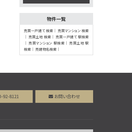
18分 吹田第二中学校前
下車 バス停 徒歩3分
施工：真柄建設(株)
物件一覧
第7位
売買一戸建て 検索
売買マンション 検索
3,188万円
売買土地 検索
売買一戸建て 駅検索
4ＬＤＫ
売買マンション 駅検索
売買土地 駅
茨木駅
検索
売建物名検索
歩36分
第8位
3,480万円
4ＬＤＫ
阪急電鉄京都線 高槻市
駅 バス12分 芝生住宅東
0-92-8121
お問い合わせ
口下車 バス停 徒歩3分
第9位
3,298万円
4ＬＤＫ