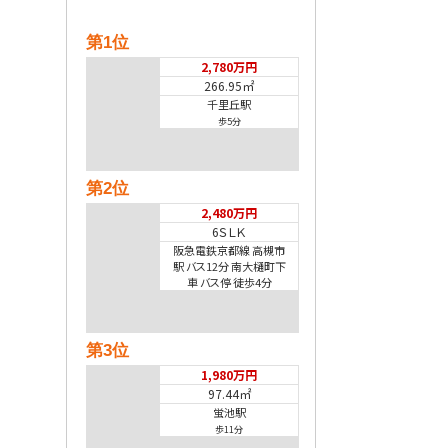
第1位
2,780万円
266.95㎡
千里丘駅
歩5分
第2位
2,480万円
6ＳＬＫ
阪急電鉄京都線 高槻市
駅 バス12分 南大樋町下
車 バス停 徒歩4分
第3位
1,980万円
97.44㎡
蛍池駅
歩11分