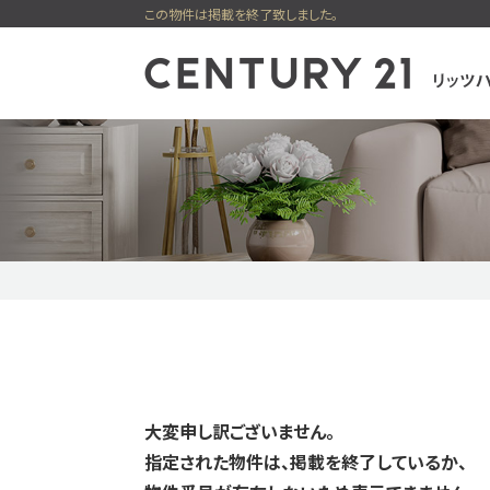
この物件は掲載を終了致しました。
センチュリー21
一戸建
購入
新着物件
ピックアップ物件
無料会員シス
大変申し訳ございません。
指定された物件は、掲載を終了しているか、