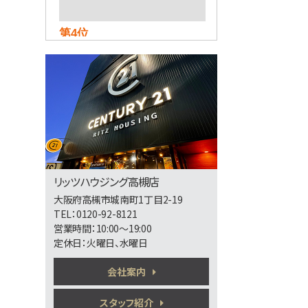
第4位
5,480万円
3ＬＤＫ
東海道本線 京都駅 バス8
分 二中前下車 バス停 徒
歩5分
第5位
2,380万円
3ＬＤＫ
リッツハウジング高槻店
東海道本線 摂津富田駅
大阪府高槻市城南町1丁目2-19
バス27分 今城塚古墳前下
車 バス停 徒歩1分
TEL：0120-92-8121
営業時間：10:00～19:00
定休日：火曜日、水曜日
第6位
会社案内
3,998万円
4ＬＤＫ
東海道本線 吹田駅 バス
スタッフ紹介