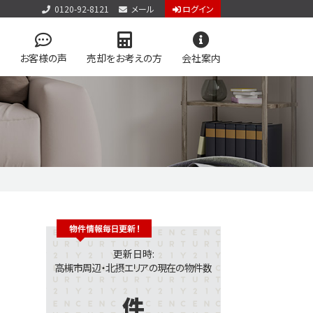
0120-92-8121
メール
ログイン
お客様の声
売却をお考えの方
会社案内
アクセス
お問い合わせ
個人情報保護方針
件見学会
検索
学区マップで探す
アップ物件特集 vol.1
ン
今すぐ見られる土地
更新日時:
高槻市周辺・北摂エリアの現在の物件数
件