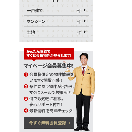
一戸建て
件
マンション
件
土地
件