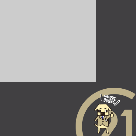
南摂津駅
バ15分
・
歩29分
第10位
2,780万円
2ＳＬＤＫ
神崎川駅
歩15分
施工：三井建設株式会社