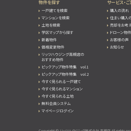
物件を探す
サービス・ご
一戸建てを検索
購入の流れ
マンションを検索
住まい購入
土地を検索
売却をお考
学区マップから探す
ドローン物
新着物件
お客様の声
価格変更物件
お知らせ
リッツハウジング高槻店の
おすすめ物件
ピックアップ物件特集 vol.1
ピックアップ物件特集 vol.2
今すぐ見られる一戸建て
今すぐ見られるマンション
今すぐ見られる土地
無料会員システム
マイページログイン
Copyright © リッツハウジング株式会社 高槻店 All rights rese