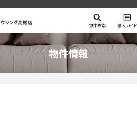
物件検索
購入ガイド
物件情報
てを検索
の流れ
スタッフ紹介
住まい購入の基礎知識
マンションを検索
会社概要
ドローン物
土地を
価格変更物件
リッツハウジング高槻店のおすすめ物件
ピック
特集 vol.2
今すぐ見られる一戸建て
今すぐ見られるマンショ
テム
会員ページログイン