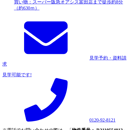
買い物：スーパー
阪急オアシス富田店まで徒歩約8分
（約630ｍ）
見学予約・資料請
求
見学可能です!
0120-92-8121