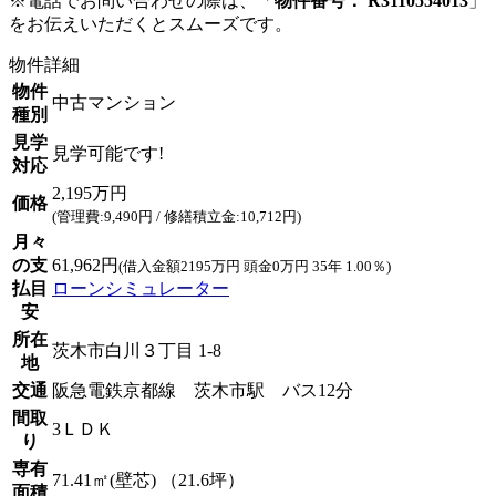
※電話でお問い合わせの際は、「
物件番号： R3110554013
」
をお伝えいただくとスムーズです。
物件詳細
物件
中古マンション
種別
見学
見学可能です!
対応
2,195万円
価格
(管理費:9,490円 / 修繕積立金:10,712円)
月々
の支
61,962円
(借入金額2195万円 頭金0万円 35年 1.00％)
払目
ローンシミュレーター
安
所在
茨木市白川３丁目 1-8
地
交通
阪急電鉄京都線 茨木市駅 バス12分
間取
3ＬＤＫ
り
専有
71.41㎡(壁芯) （21.6坪）
面積