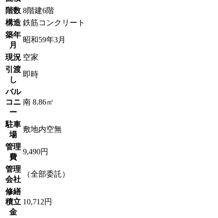
階数
8階建6階
構造
鉄筋コンクリート
築年
昭和59年3月
月
現況
空家
引渡
即時
し
バル
コニ
南 8.86㎡
ー
駐車
敷地内空無
場
管理
9,490円
費
管理
（全部委託）
会社
修繕
積立
10,712円
金