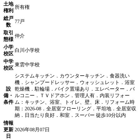
土地
所有権
権利
総戸
77戸
数
取引
仲介
態様
小学
白川小学校
校区
中学
東雲中学校
校区
システムキッチン．カウンターキッチン．食器洗い
機．シャンプードレッサー．ウォッシュレット．浴室
設
乾燥機．駐輪場．バイク置場あり．エレベーター．バ
備・
ルコニー．ＴＶドアホン．管理人有．内装リフォー
条件
ム：キッチン、浴室、トイレ、壁、床．リフォーム時
期：2026-08．全居室フローリング．平坦地．全居室収
納．日当たり良好．和室．スーパー 徒歩10分以内
情報
更新
2026年08月07日
日