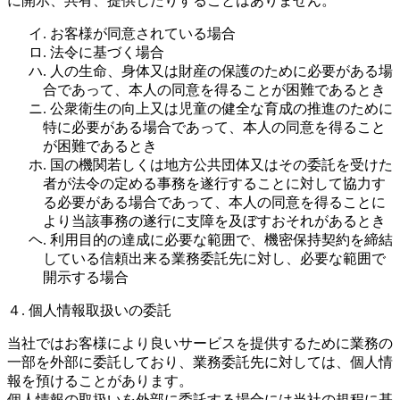
に開示、共有、提供したりすることはありません。
イ. お客様が同意されている場合
ロ. 法令に基づく場合
ハ. 人の生命、身体又は財産の保護のために必要がある場
合であって、本人の同意を得ることが困難であるとき
ニ. 公衆衛生の向上又は児童の健全な育成の推進のために
特に必要がある場合であって、本人の同意を得ること
が困難であるとき
ホ. 国の機関若しくは地方公共団体又はその委託を受けた
者が法令の定める事務を遂行することに対して協力す
る必要がある場合であって、本人の同意を得ることに
より当該事務の遂行に支障を及ぼすおそれがあるとき
ヘ. 利用目的の達成に必要な範囲で、機密保持契約を締結
している信頼出来る業務委託先に対し、必要な範囲で
開示する場合
４. 個人情報取扱いの委託
当社ではお客様により良いサービスを提供するために業務の
一部を外部に委託しており、業務委託先に対しては、個人情
報を預けることがあります。
個人情報の取扱いを外部に委託する場合には当社の規程に基