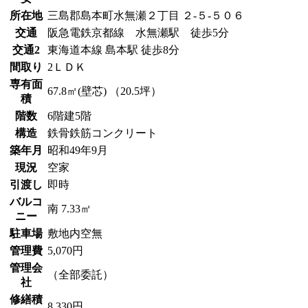
所在地
三島郡島本町水無瀬２丁目 ２-５-５０６
交通
阪急電鉄京都線 水無瀬駅 徒歩5分
交通2
東海道本線 島本駅 徒歩8分
間取り
2ＬＤＫ
専有面
67.8㎡(壁芯) （20.5坪）
積
階数
6階建5階
構造
鉄骨鉄筋コンクリート
築年月
昭和49年9月
現況
空家
引渡し
即時
バルコ
南 7.33㎡
ニー
駐車場
敷地内空無
管理費
5,070円
管理会
（全部委託）
社
修繕積
8,330円