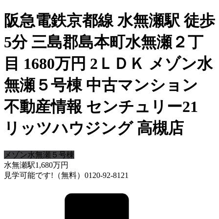
阪急電鉄京都線 水無瀬駅 徒歩
5分 三島郡島本町水無瀬２丁
目 1680万円 2ＬＤＫ メゾン水
無瀬５号棟 中古マンション
不動産情報 センチュリー21
リッツハウジング 高槻店
メゾン水無瀬５号棟
水無瀬駅
1,680
万円
見学可能です!（無料）0120-92-8121