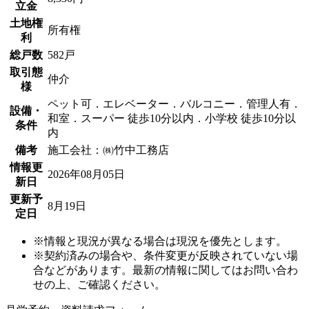
立金
土地権
所有権
利
総戸数
582戸
取引態
仲介
様
ペット可．エレベーター．バルコニー．管理人有．
設備・
和室．スーパー 徒歩10分以内．小学校 徒歩10分以
条件
内
備考
施工会社：㈱竹中工務店
情報更
2026年08月05日
新日
更新予
8月19日
定日
※情報と現況が異なる場合は現況を優先とします。
※契約済みの場合や、条件変更が反映されていない場
合などがあります。最新の情報に関してはお問い合わ
せの上、ご確認ください。