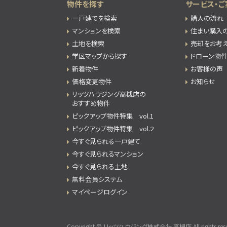
物件を探す
サービス・ご
一戸建てを検索
購入の流れ
マンションを検索
住まい購入
土地を検索
売却をお考
学区マップから探す
ドローン物
新着物件
お客様の声
価格変更物件
お知らせ
リッツハウジング高槻店の
おすすめ物件
ピックアップ物件特集 vol.1
ピックアップ物件特集 vol.2
今すぐ見られる一戸建て
今すぐ見られるマンション
今すぐ見られる土地
無料会員システム
マイページログイン
Copyright © リッツハウジング株式会社 高槻店 All rights rese