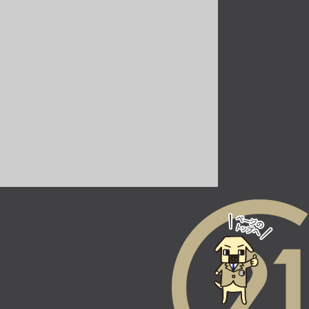
駅 バス10分 五月が丘下
車 バス停 徒歩4分
施工：(株)大林組
第10位
1,780万円
121.98㎡
東海道本線 摂津富田駅
バス15分 バス停 徒歩4分