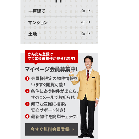
一戸建て
件
マンション
件
土地
件