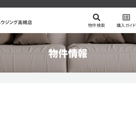
物件検索
購入ガイド
物件情報
てを検索
の流れ
スタッフ紹介
住まい購入の基礎知識
マンションを検索
会社概要
ドローン物
土地を
価格変更物件
リッツハウジング高槻店のおすすめ物件
ピック
特集 vol.2
今すぐ見られる一戸建て
今すぐ見られるマンショ
テム
会員ページログイン