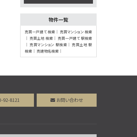
第7位
物件一覧
2,380万円
3ＬＤＫ
売買一戸建て 検索
売買マンション 検索
東海道本線 摂津富田駅
売買土地 検索
売買一戸建て 駅検索
バス27分 今城塚古墳前下
売買マンション 駅検索
売買土地 駅
車 バス停 徒歩1分
検索
売建物名検索
第8位
3,998万円
4ＬＤＫ
東海道本線 吹田駅 バス
18分 吹田第二中学校前
下車 バス停 徒歩3分
0-92-8121
お問い合わせ
施工：真柄建設(株)
第9位
3,180万円
4ＬＤＫ
阪急電鉄千里線 南千里