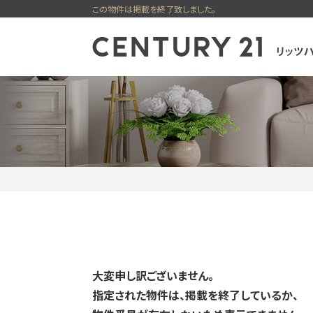
この物件は掲載を終了致しました。
センチュリー21
一戸建
購入
新着物件
ピックアップ物件
無料会員シス
大変申し訳ございません。
指定された物件は、掲載を終了しているか、