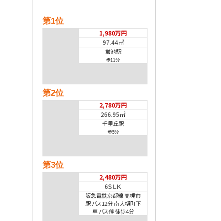
第1位
1,980万円
97.44㎡
蛍池駅
歩11分
第2位
2,780万円
266.95㎡
千里丘駅
歩5分
第3位
2,480万円
6ＳＬＫ
阪急電鉄京都線 高槻市
駅 バス12分 南大樋町下
車 バス停 徒歩4分