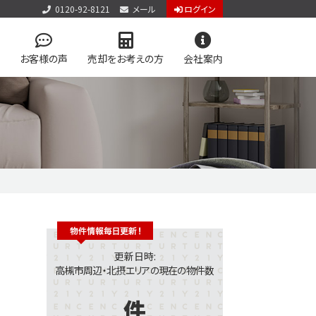
0120-92-8121
メール
ログイン
お客様の声
売却をお考えの方
会社案内
アクセス
お問い合わせ
個人情報保護方針
件見学会
検索
学区マップで探す
アップ物件特集 vol.1
ン
今すぐ見られる土地
更新日時:
高槻市周辺・北摂エリアの現在の物件数
件