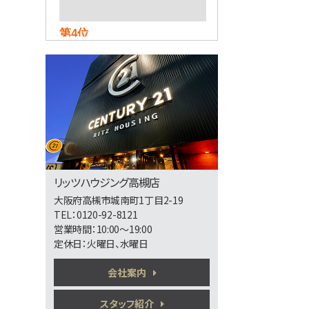
第4位
3,188万円
4ＬＤＫ
茨木駅
歩36分
第5位
3,298万円
4ＬＤＫ
南摂津駅
リッツハウジング高槻店
バ15分
・
歩29分
大阪府高槻市城南町1丁目2-19
TEL：0120-92-8121
営業時間：10:00～19:00
第6位
定休日：火曜日、水曜日
5,480万円
3ＬＤＫ
会社案内
東海道本線 京都駅 バス8
分 二中前下車 バス停 徒
歩5分
スタッフ紹介