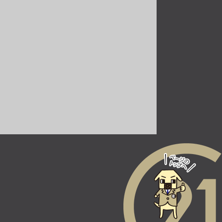
北大阪急行南北線 千里
中央 徒歩19分
第10位
2,480万円
134.52㎡
東海道本線 高槻駅 バス
21分 安岡寺東下車 バス
停 徒歩4分