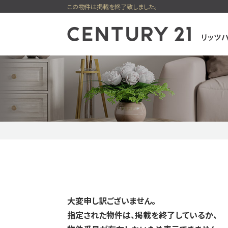
この物件は掲載を終了致しました。
センチュリー21
一戸建
購入
新着物件
ピックアップ物件
無料会員シス
大変申し訳ございません。
指定された物件は、掲載を終了しているか、