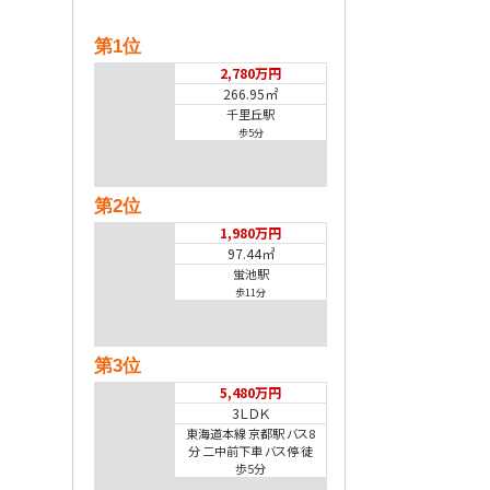
第1位
2,780万円
266.95㎡
千里丘駅
歩5分
第2位
1,980万円
97.44㎡
蛍池駅
歩11分
第3位
5,480万円
3ＬＤＫ
東海道本線 京都駅 バス8
分 二中前下車 バス停 徒
歩5分