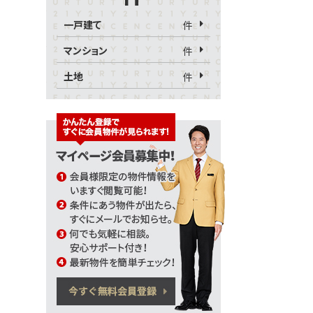
一戸建て
件
マンション
件
土地
件