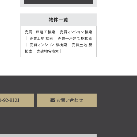
歩36分
物件一覧
第7位
3,480万円
売買一戸建て 検索
売買マンション 検索
4ＬＤＫ
売買土地 検索
売買一戸建て 駅検索
阪急電鉄京都線 高槻市
売買マンション 駅検索
売買土地 駅
駅 バス12分 芝生住宅東
口下車 バス停 徒歩3分
検索
売建物名検索
第8位
2,480万円
6ＳＬＫ
阪急電鉄京都線 高槻市
駅 バス12分 南大樋町下
0-92-8121
お問い合わせ
車 バス停 徒歩4分
第9位
3,049万円
3ＬＤＫ