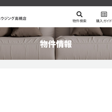
物件検索
購入ガイド
物件情報
てを検索
の流れ
スタッフ紹介
住まい購入の基礎知識
マンションを検索
会社概要
ドローン物
土地を
価格変更物件
リッツハウジング高槻店のおすすめ物件
ピック
特集 vol.2
今すぐ見られる一戸建て
今すぐ見られるマンショ
テム
会員ページログイン