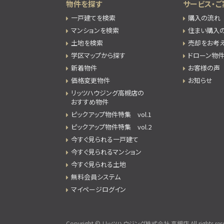
物件を探す
サービス・ご
一戸建てを検索
購入の流れ
マンションを検索
住まい購入
土地を検索
売却をお考
学区マップから探す
ドローン物
新着物件
お客様の声
価格変更物件
お知らせ
リッツハウジング高槻店の
おすすめ物件
ピックアップ物件特集 vol.1
ピックアップ物件特集 vol.2
今すぐ見られる一戸建て
今すぐ見られるマンション
今すぐ見られる土地
無料会員システム
マイページログイン
Copyright © リッツハウジング株式会社 高槻店 All rights rese