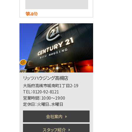
第4位
2,380万円
3ＬＤＫ
東海道本線 摂津富田駅
バス27分 今城塚古墳前下
車 バス停 徒歩1分
第5位
3,998万円
4ＬＤＫ
リッツハウジング高槻店
東海道本線 吹田駅 バス
大阪府高槻市城南町1丁目2-19
18分 吹田第二中学校前
下車 バス停 徒歩3分
TEL：0120-92-8121
施工：真柄建設(株)
営業時間：10:00～19:00
定休日：火曜日、水曜日
第6位
会社案内
3,188万円
4ＬＤＫ
茨木駅
スタッフ紹介