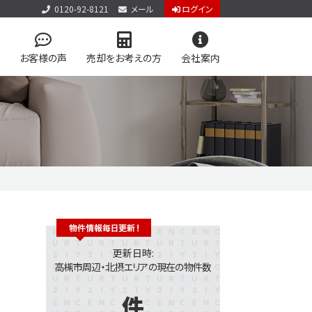
0120-92-8121
メール
ログイン
お客様の声
売却をお考えの方
会社案内
アクセス
お問い合わせ
個人情報保護方針
件見学会
検索
学区マップで探す
アップ物件特集 vol.1
ン
今すぐ見られる土地
更新日時:
高槻市周辺・北摂エリアの現在の物件数
件