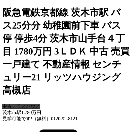
阪急電鉄京都線 茨木市駅 バ
ス25分分 幼稚園前下車 バス
停 停歩4分 茨木市山手台４丁
目 1780万円 3ＬＤＫ 中古 売買
一戸建て 不動産情報 センチ
ュリー21 リッツハウジング
高槻店
中古テラスハウス
茨木市駅
1,780
万円
見学可能です!（無料）0120-92-8121