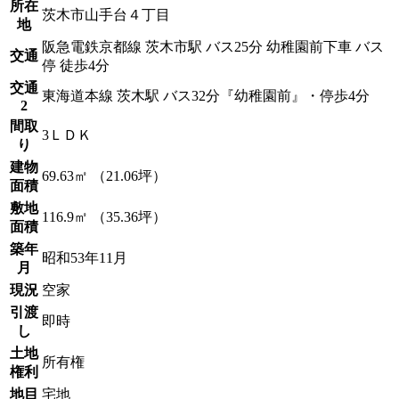
所在
茨木市山手台４丁目
地
阪急電鉄京都線 茨木市駅 バス25分 幼稚園前下車 バス
交通
停 徒歩4分
交通
東海道本線 茨木駅 バス32分『幼稚園前』・停歩4分
2
間取
3ＬＤＫ
り
建物
69.63㎡ （21.06坪）
面積
敷地
116.9㎡ （35.36坪）
面積
築年
昭和53年11月
月
現況
空家
引渡
即時
し
土地
所有権
権利
地目
宅地