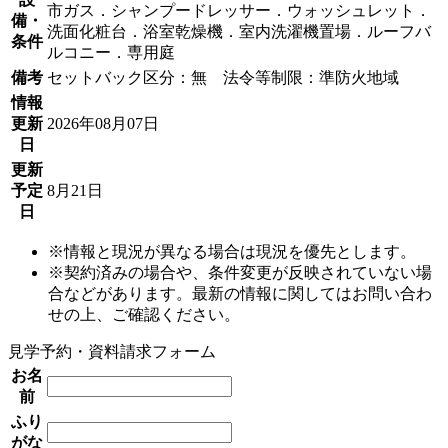
市ガス．シャンプードレッサー．ウォッシュレット．
備・
洗面化粧台．浴室乾燥機．室内洗濯機置場．ルーフバ
条件
ルコニー．専用庭
備考
セットバック区分：無 法令等制限：準防火地域
情報
更新
2026年08月07日
日
更新
予定
8月21日
日
※情報と現況が異なる場合は現況を優先とします。
※契約済みの場合や、条件変更が反映されていない場
合などがあります。最新の情報に関してはお問い合わ
せの上、ご確認ください。
見学予約・資料請求フォーム
お名
前
ふり
がな