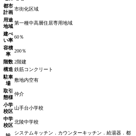
都市
市街化区域
計画
用途
第一種中高層住居専用地域
地域
建ぺ
60％
い率
容積
200％
率
階数
2階建
構造
鉄筋コンクリート
駐車
敷地内空有
場
取引
仲介
態様
小学
山手台小学校
校区
中学
北陵中学校
校区
システムキッチン．カウンターキッチン．給湯器．都
設