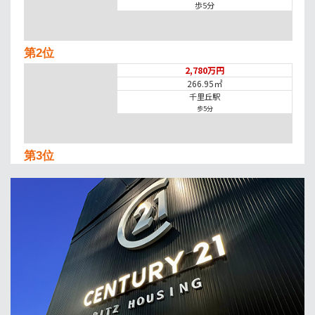
歩5分
第2位
2,780万円
266.95㎡
千里丘駅
歩5分
第3位
1,980万円
97.44㎡
蛍池駅
歩11分
第4位
2,380万円
3ＬＤＫ
東海道本線 摂津富田駅 バス27分 今城塚古墳前
下車 バス停 徒歩1分