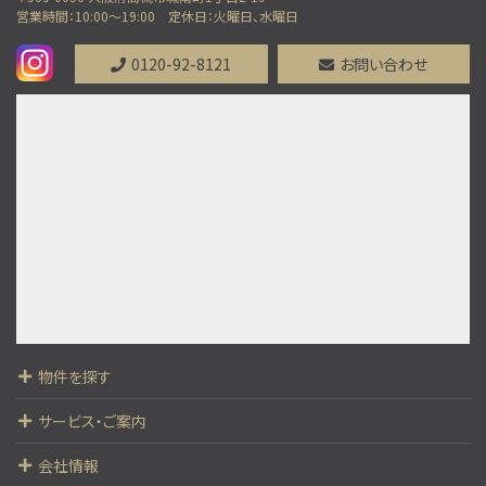
施工：真柄建設(株)
営業時間：10:00～19:00
定休日：火曜日、水曜日
第8位
0120-92-8121
お問い合わせ
1,780万円
121.98㎡
東海道本線 摂津富田駅 バス15分 バス停 徒歩4分
第9位
3,188万円
4ＬＤＫ
茨木駅
歩36分
第10位
物件を探す
3,480万円
4ＬＤＫ
サービス・ご案内
阪急電鉄京都線 高槻市駅 バス12分 芝生住宅東
口下車 バス停 徒歩3分
会社情報