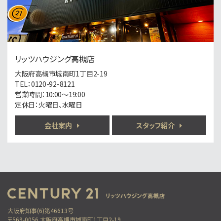
第5位
8,980万円
4ＬＤＫ
リッツハウジング高槻店
千里山駅
歩6分
大阪府高槻市城南町1丁目2-19
TEL：0120-92-8121
営業時間：10:00～19:00
定休日：火曜日、水曜日
第6位
2,480万円
会社案内
スタッフ紹介
6ＳＬＫ
阪急電鉄京都線 高槻市駅 バス12分 南大樋町下
車 バス停 徒歩4分
第7位
3,998万円
4ＬＤＫ
東海道本線 吹田駅 バス18分 吹田第二中学校前
大阪府知事(6)第46613号
下車 バス停 徒歩3分
〒569-0056 大阪府高槻市城南町1丁目2-19