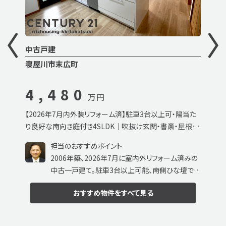
中古戸建
寝屋川市末広町
4,480
万円
【2026年7月内外装リフォーム済】駐車3台以上可・陽当た
り良好な南向き庭付き4SLDK｜吹抜け玄関・書斎・屋根裏
収納など充実設備の中古一戸建て
担当のおすすめポイント
2006年築、2026年7月に室内外リフォーム済みの
中古一戸建て。駐車3台以上可能、南側ひな壇で陽
当たり・通風良好。人工芝の南庭やウッドデッキ、吹
おすすめ物件
をすべて見る
抜け玄関、1620サイズ浴室、書斎スペース、屋根
裏収納など、暮らしやすさを追求した充実設備が
魅力です。