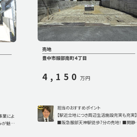
売地
豊中市服部南町４丁目
4,150
万円
担当のおすすめポイント
【駅近立地につき周辺生活施設充実も充実】
によ
■阪急服部天神駅徒歩7分の売地！ ■閑静な
魅力
住宅地で落ち着いた環境♪ ■建築条件なし、
側は
自由な設計が可能！ ■平坦地・整形地で使い