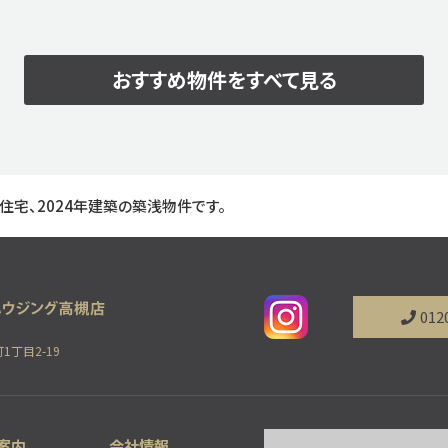
つ
やすい！ ■周辺生活施設充実！ ■現況更地！
地で
即引渡し可能です☆
■太陽
おすすめ物件
をすべて見る
宅、2024年建築の築浅物件です。
012
1丁目2-19
案内
会社情報