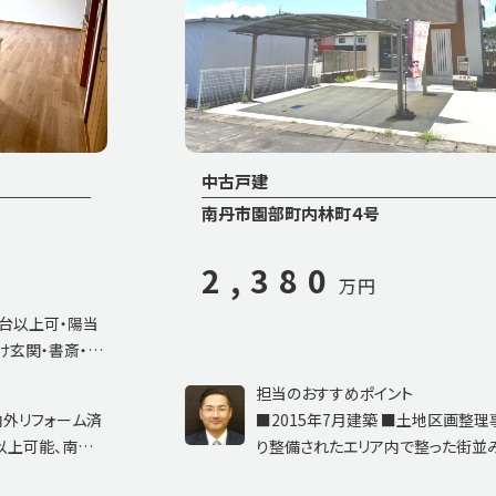
中古戸建
南丹市園部町内林町４号
2,380
万円
以上可・陽当
関・書斎・屋
担当のおすすめポイント
外リフォーム済
■2015年7月建築 ■土地区画整理事業
可能、南側ひ
り整備されたエリア内で整った街並みが
芝の南庭や
です！ ■南側は歩道付き府道に面し、西