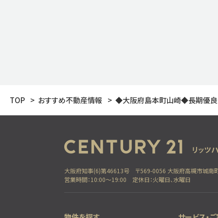
サイズ浴室、
店舗の駐車場、東側は平屋建ての店舗に
暮らしやすさ
き、3方の開放感あり、採光通風良好な立
す！ ■室内改装済で即入居可能です！ 
光パネル付きのオール電化住宅！
TOP
おすすめ不動産情報
◆大阪府島本町山崎◆長期優良住
大阪府知事(6)第46613号
〒569-0056 大阪府高槻市城南町
営業時間：10:00～19:00
定休日：火曜日、水曜日
物件を探す
サービス・ご